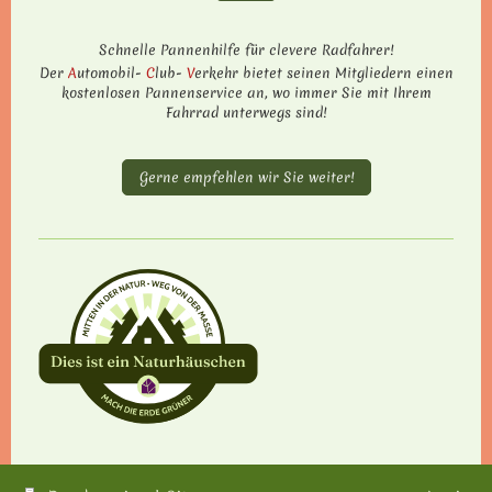
Schnelle Pannen­hilfe für cle­vere Rad­fah­rer!
Der
A
utomobil-
C
lub-
V
erkehr bietet seinen Mitgliedern einen
kostenlosen Pannenservice an, wo immer Sie mit Ihrem
Fahrrad unterwegs sind!
Gerne empfehlen wir Sie weiter!