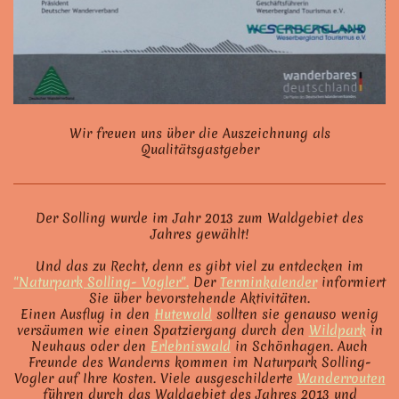
Wir freuen uns über die Auszeichnung als
Qualitätsgastgeber
Der Solling wurde im Jahr 2013 zum Waldgebiet des
Jahres gewählt!
Und das zu Recht, denn es gibt viel zu entdecken im
"Naturpark Solling- Vogler".
Der
Terminkalender
informiert
Sie über bevorstehende Aktivitäten.
Einen Ausflug in den
Hutewald
sollten sie genauso wenig
versäumen wie einen Spatziergang durch den
Wildpark
in
Neuhaus oder den
Erlebniswald
in Schönhagen. Auch
Freunde des Wanderns kommen im Naturpark Solling-
Vogler auf Ihre Kosten. Viele ausgeschilderte
Wanderrouten
führen durch das Waldgebiet des Jahres 2013 und