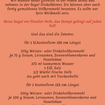
Wir mahlen unser Getreide in der Mühle selbst und
nehmen in der Regel Dinkelkörner. Sie können aber auch
fertig gemahlenes Vollkornmehl benutzen. Es sollte nur
kein Weißmehl sein.
Keine Angst vor frischer Hefe, das Rezept gelingt auf jeden
Fall!
Und das sind die Zutaten:
für 1 kl.Kastenform (
20 cm
Länge)
375g Weizen- oder Dinkelvollkornmehl
je
75 g Sesam, Leinsamen, Sonnenblumenkerne und
Haselnüsse
375 ml lauwarmes Wasser
1 Eßl. Salz
1/2 Würfel frische Hefe
(es geht auch mit Trockenhefe)
für 1 Kastenform (
25 cm
Länge)
500g Weizen- oder Dinkelvollkornmehl
je
100 g Sesam, Leinsamen, Sonnenblumenkerne und
Haselnüsse